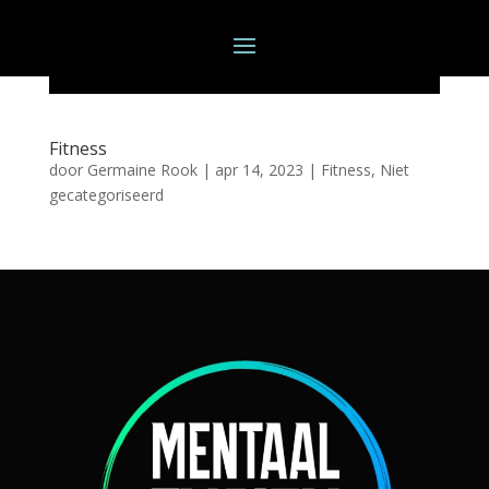
Fitness
door
Germaine Rook
|
apr 14, 2023
|
Fitness
,
Niet
gecategoriseerd